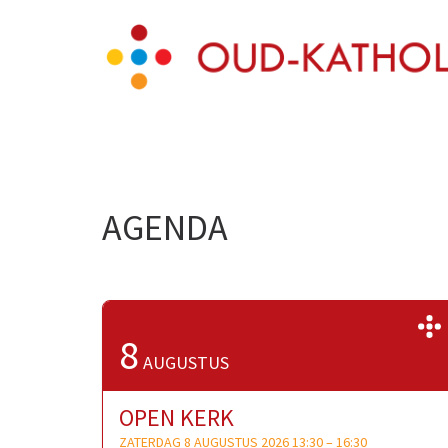
Skip
Oud-Katholieke Paro
to
content
(Press
Enter)
AGENDA
8
AUGUSTUS
OPEN KERK
ZATERDAG 8 AUGUSTUS 2026 13:30
–
16:30