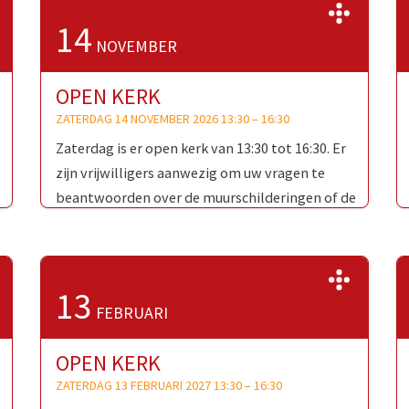
>>
>>
14
NOVEMBER
OPEN KERK
ZATERDAG 14 NOVEMBER 2026 13:30
–
16:30
Zaterdag is er open kerk van 13:30 tot 16:30. Er
zijn vrijwilligers aanwezig om uw vragen te
beantwoorden over de muurschilderingen of de
Oud-Katholieke Kerk …
>>
>>
13
FEBRUARI
OPEN KERK
ZATERDAG 13 FEBRUARI 2027 13:30
–
16:30