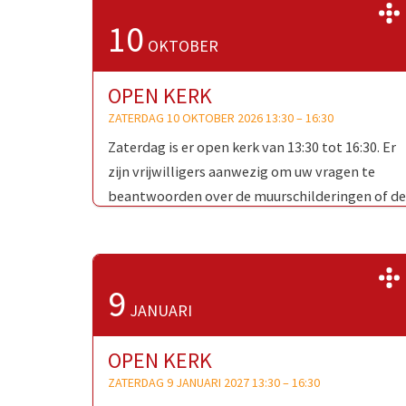
10
OKTOBER
OPEN KERK
ZATERDAG 10 OKTOBER 2026 13:30
–
16:30
Zaterdag is er open kerk van 13:30 tot 16:30. Er
zijn vrijwilligers aanwezig om uw vragen te
beantwoorden over de muurschilderingen of de
Oud-Katholieke Kerk …
9
JANUARI
OPEN KERK
ZATERDAG 9 JANUARI 2027 13:30
–
16:30