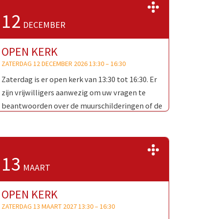
>>
12
DECEMBER
OPEN KERK
ZATERDAG 12 DECEMBER 2026 13:30
–
16:30
Zaterdag is er open kerk van 13:30 tot 16:30. Er
zijn vrijwilligers aanwezig om uw vragen te
beantwoorden over de muurschilderingen of de
Oud-Katholieke Kerk …
>>
13
MAART
OPEN KERK
ZATERDAG 13 MAART 2027 13:30
–
16:30